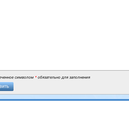
еченное символом
*
обязательно для заполнения
вить