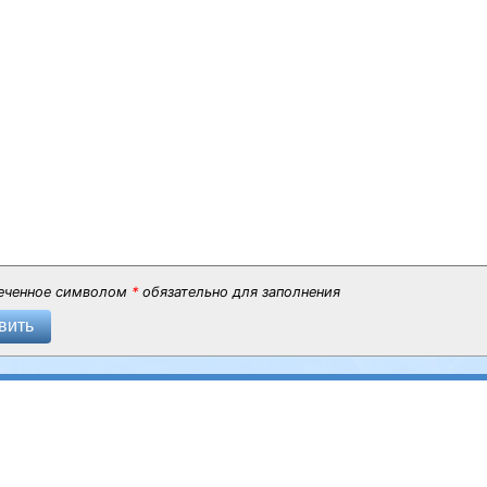
еченное символом
*
обязательно для заполнения
вить