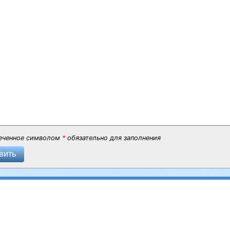
еченное символом
*
обязательно для заполнения
вить