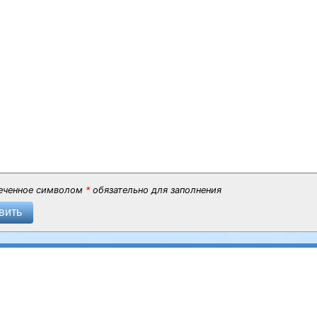
еченное символом
*
обязательно для заполнения
вить