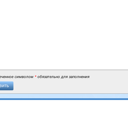
еченное символом
*
обязательно для заполнения
вить