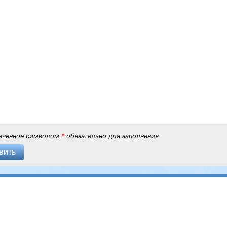
еченное символом
*
обязательно для заполнения
вить