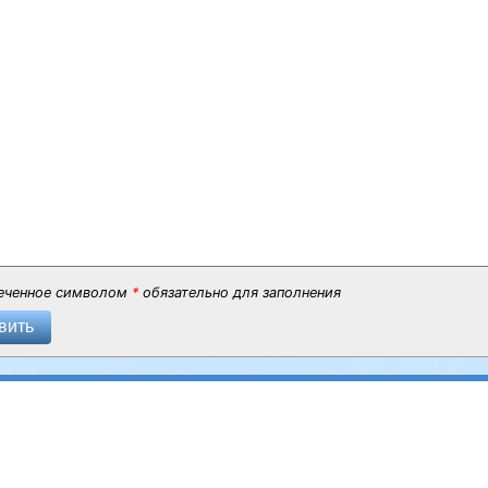
еченное символом
*
обязательно для заполнения
вить