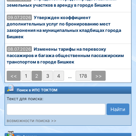
земельных участков в аренду в городе Бишкек
09.07.2026
Утвержден коэффициент
дополнительных услуг по бронированию мест
захоронения на муниципальных кладбищах города
Бишкек
08.07.2026
Изменены тарифы на перевозку
пассажиров и багажа общественным пассажирским
транспортом в городе Бишкек
<<
1
2
3
4
178
>>
...
Поиск в ИПС ТОКТОМ
Текст для поиска:
Найти
возможности поиска >>