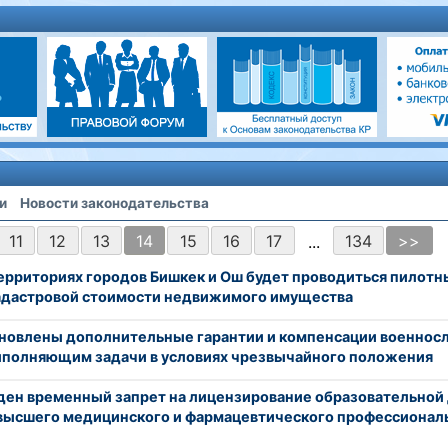
и
Новости законодательства
11
12
13
14
15
16
17
134
>>
...
ерриториях городов Бишкек и Ош будет проводиться пилотн
дастровой стоимости недвижимого имущества
новлены дополнительные гарантии и компенсации военно
ыполняющим задачи в условиях чрезвычайного положения
ден временный запрет на лицензирование образовательной
высшего медицинского и фармацевтического профессионал