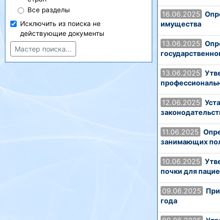
Все разделы
16.06.2025
Опр
имущества
Исключить из поиска не
действующие документы
13.06.2025
Опр
Мастер поиска...
государственно
13.06.2025
Утв
профессиональн
12.06.2025
Уст
законодательст
11.06.2025
Опре
занимающих по
10.06.2025
Утв
почки для пацие
09.06.2025
При
года