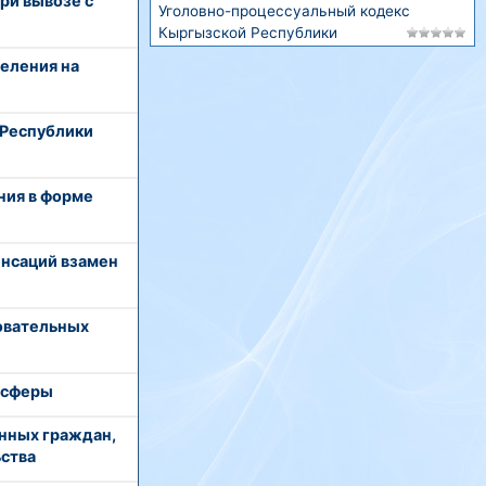
ри вывозе с
Уголовно-процессуальный кодекс
Кыргызской Республики
еления на
 Республики
ния в форме
нсаций взамен
овательных
 сферы
нных граждан,
ства