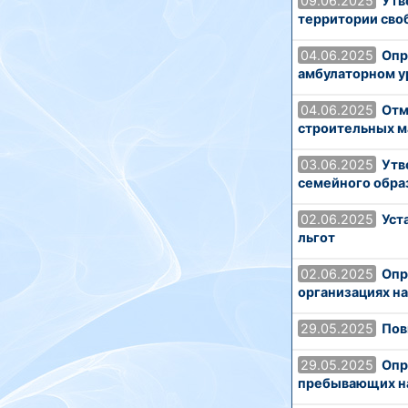
09.06.2025
Утв
территории сво
04.06.2025
Опр
амбулаторном у
04.06.2025
Отм
строительных м
03.06.2025
Утв
семейного обра
02.06.2025
Уст
льгот
02.06.2025
Опр
организациях н
29.05.2025
Пов
29.05.2025
Опр
пребывающих на