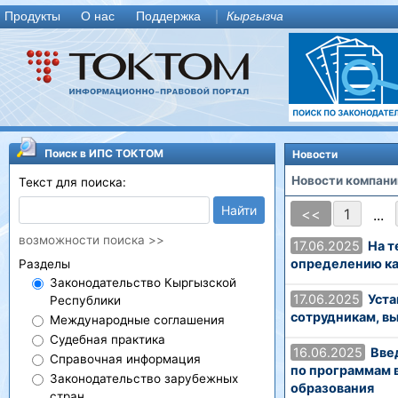
Продукты
О нас
Поддержка
Кыргызча
Поиск в ИПС ТОКТОМ
Новости
Новости компани
Текст для поиска:
Найти
<<
1
...
возможности поиска >>
17.06.2025
На т
определению ка
Разделы
Законодательство Кыргызской
17.06.2025
Уста
Республики
сотрудникам, в
Международные соглашения
Судебная практика
16.06.2025
Вве
Справочная информация
по программам 
Законодательство зарубежных
образования
стран