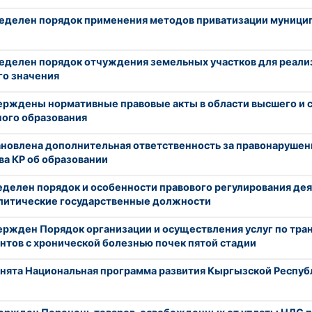
еделен порядок применения методов приватизации муници
еделен порядок отчуждения земельных участков для реали
го значения
ерждены нормативные правовые акты в области высшего и 
ого образования
ановлена дополнительная ответственность за правонарушен
ва КР об образовании
делен порядок и особенности правового регулирования дея
литические государственные должности
ержден Порядок организации и осуществления услуг по тра
нтов с хронической болезнью почек пятой стадии
нята Национальная программа развития Кыргызской Респуб