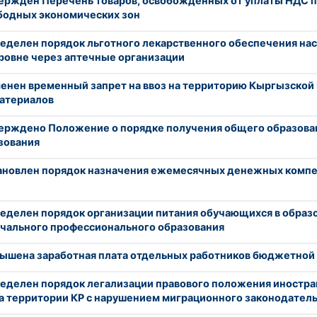
ержден Перечень товаров, освобожденных от уплаты НДС п
бодных экономических зон
еделен порядок льготного лекарственного обеспечения нас
ровне через аптечные организации
енен временный запрет на ввоз на территорию Кыргызской
атериалов
ерждено Положение о порядке получения общего образова
зования
ановлен порядок назначения ежемесячных денежных компе
еделен порядок организации питания обучающихся в образ
ачального профессионального образования
ышена заработная плата отдельных работников бюджетной
еделен порядок легализации правового положения иностра
 территории КР с нарушением миграционного законодатель