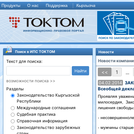
Продукты
О нас
Поддержка
Кыргызча
Поиск в ИПС ТОКТОМ
Новости
Новости компани
Текст для поиска:
Найти
<<
1
...
возможности поиска >>
04.02.2014
ЗАКО
Всеобщей декла
Разделы
Законодательство Кыргызской
Проявляя уважени
Республики
милосердия, Зак
лишения свободы,
Международные соглашения
Судебная практика
- несовершенноле
Справочная информация
Законодательство зарубежных
- мужчины старше 
стран