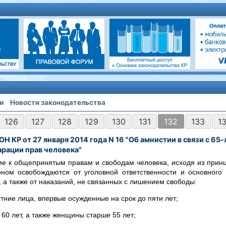
и
Новости законодательства
126
127
128
129
130
131
132
133
1
Н КР от 27 января 2014 года N 16 "Об амнистии в связи с 65
рации прав человека"
е к общепринятым правам и свободам человека, исходя из прин
оном освобождаются от уголовной ответственности и основного 
 а также от наказаний, не связанных с лишением свободы:
тние лица, впервые осужденные на срок до пяти лет;
60 лет, а также женщины старше 55 лет;