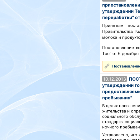
приостановлени
утверждении Те
переработки" от
Принятым поста
Правительства К
молока и продукто
Постановление вс
Тоо" от 6 декабря
Постановление
10.12.2013
ПОСТ
утверждении го
предоставляемы
пребывания"
В целях повышени
жительства и опр
социального обс
стандарты социал
ночного пребыван
Установлено, что