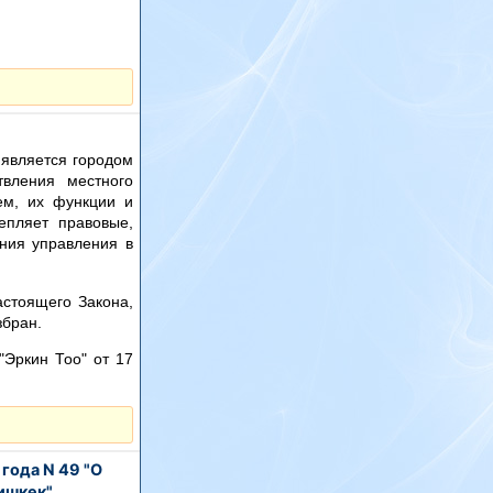
 является городом
твления местного
ем, их функции и
епляет правовые,
ния управления в
астоящего Закона,
збран.
"Эркин Тоо" от 17
ода N 49 "О
ишкек"