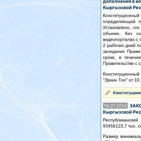
дополнения в к
Кыргызской Рес
Конституционны
определяющей по
Установлено, что
объеме, без со
видеопорталах с 
2 рабочих дней п
заседания Прави
сроке, в течени
Правительстве с 
Конституционный 
"Эркин Тоо" от 10
Конституционн
14.01.2014
ЗАКО
Кыргызской Респ
Республиканский
93456123,7 тыс. с
Размер минимальн