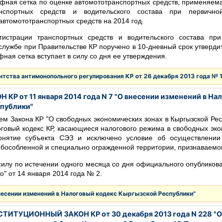
фная сетка по оценке автомототранспортных средств, применяе
анспортных средств и водительского состава при первично
автомототранспортных средств на 2014 год.
гистрации транспортных средств и водительского состава при
службе при Правительстве КР поручено в 10-дневный срок утверди
фная сетка вступает в силу со дня ее утверждения.
нтства антимонопольного регулирования КР от 26 декабря 2013 года № 
 КР от 11 января 2014 года N 7 "О внесении изменений в На
публики"
ием Закона КР "О свободных экономических зонах в Кыргызской Рес
говый кодекс КР, касающиеся налогового режима в свободных эко
онятие субъекта СЭЗ и исключено условие об осуществлени
обособленной и специально огражденной территории, признаваемо
 силу по истечении одного месяца со дня официального опубликов
оо" от 14 января 2014 года № 2.
несении изменений в Налоговый кодекс Кыргызской Республики"
ТИТУЦИОННЫЙ ЗАКОН КР от 30 декабря 2013 года N 228 "О