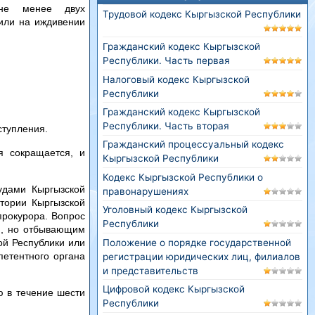
не менее двух
Трудовой кодекс Кыргызской Республики
или на иждивении
Гражданский кодекс Кыргызской
Республики. Часть первая
Налоговый кодекс Кыргызской
Республики
Гражданский кодекс Кыргызской
Республики. Часть вторая
ступления.
Гражданский процессуальный кодекс
я сокращается, и
Кыргызской Республики
Кодекс Кыргызской Республики о
удами Кыргызской
правонарушениях
итории Кыргызской
Уголовный кодекс Кыргызской
прокурора. Вопрос
Республики
и, но отбывающим
Положение о порядке государственной
ой Республики или
етентного органа
регистрации юридических лиц, филиалов
и представительств
Цифровой кодекс Кыргызской
ю в течение шести
Республики