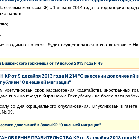
Налоговым кодексом КР, с 1 января 2014 года на территории город
ие налоги:
тво;
.
е вводимых налогов, будет осуществляться в соответствии с Н
 Бишкекского горкенеша от 19 ноября 2013 года N 49
 КР от 9 декабря 2013 года N 214 "О внесении дополнений в
публики "О внешней миграции"
м урегулирован срок рассмотрения ходатайства иностранных гра
аче визы на въезд в Кыргызскую Республику - не более пяти рабоч
 силу со дня официального опубликования. Опубликован в газете 
а № 99.
несении дополнений в Закон КР "О внешней миграции"
АНОВЛЕНИЕ ПРАВИТЕЛЬСТВА КР от 3 декабря 2013 года N 