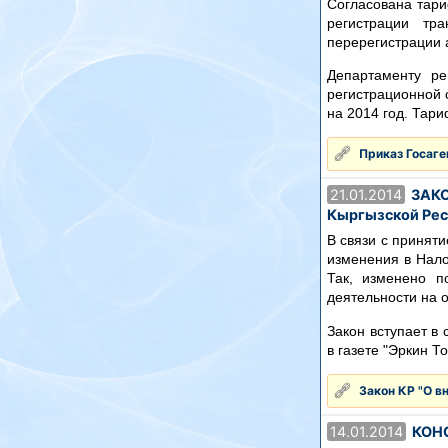
Согласована тари
регистрации тр
перерегистрации 
Департаменту ре
регистрационной 
на 2014 год. Тари
Приказ Госаге
21.01.2014
ЗАКОН
Кыргызской Рес
В связи с принят
изменения в Нало
Так, изменено п
деятельности на 
Закон вступает в
в газете "Эркин Т
Закон КР "О в
14.01.2014
КОНС