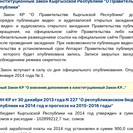
онституционный Закон Кыргызской Республики "О Правител
публики"
й Закон КР "О Правительстве Кыргызской Республики" д
рядок публикации видео- и аудиозаписей открытых заседани
 видео- и аудиозапись открытого заседания Правительства пуб
кращения, на официальном сайте Правительства либо н
обязательным размещением ссылок на официальном сайте Правит
осле проведения заседания. При невозможности публикации видео
тельства в установленный срок Аппарат Правительства публик
е которого будет опубликована запись. Записи закрытых засе
соблюдением режима секретности.
Закон вступает в силу со дня официального опубликования. Опу
 января 2014 года № 1.
ый Закон КР "О внесении дополнения в конституционный Закон КР…"
Н КР от 30 декабря 2013 года N 227 "О республиканском б
ублики на 2014 год и прогнозе на 2015-2016 годы"
 бюджет Кыргызской Республики на 2014 год утвержден в сум
омов и расходам - 102899212,7 тыс. сомов.
ой заработной платы на 2014 год установлен в сумме 900,0 сом