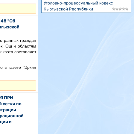
Уголовно-процессуальный кодекс
Кыргызской Республики
48 "Об
ргызской
странных граждан
ек, Ош и областям
к квота составляет
о в газете "Эркин
Я ПРИ
 сетки по
страции
трационной
ции и