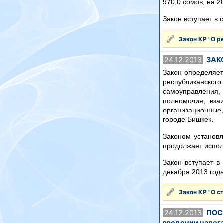
970,0 сомов, на 2
Закон вступает в 
Закон КР "О р
24.12.2013
ЗАКО
Закон определяет
республиканског
самоуправления,
полномочия, вза
организационные
городе Бишкек.
Законом установл
продолжает испол
Закон вступает в
декабря 2013 год
Закон КР "О с
24.12.2013
ПОСТ
введении налога