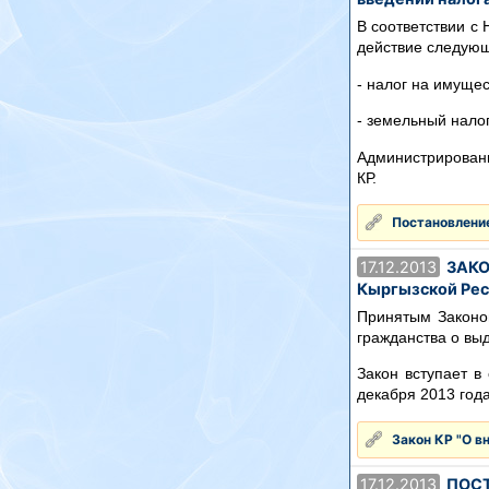
В соответствии с 
действие следующ
- налог на имущес
- земельный налог
Администрировани
КР.
Постановление
17.12.2013
ЗАКОН
Кыргызской Рес
Принятым Законо
гражданства о выд
Закон вступает в
декабря 2013 год
Закон КР "О в
17.12.2013
ПОСТ