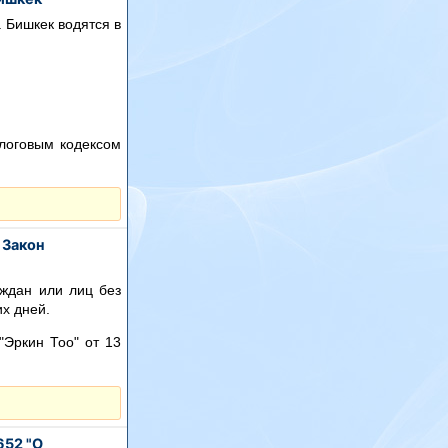
а Бишкек водятся в
алоговым кодексом
 Закон
ждан или лиц без
их дней.
"Эркин Тоо" от 13
652 "О