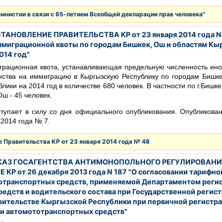
амнистии в связи с 65-летием Всеобщей декларации прав человека"
ТАНОВЛЕНИЕ ПРАВИТЕЛЬСТВА КР от 23 января 2014 года N 
миграционной квоты по городам Бишкек, Ош и областям Кы
014 год"
грационная квота, устанавливающая предельную численность ино
нства на иммиграцию в Кыргызскую Республику по городам Бишк
лики на 2014 год в количестве 680 человек. В частности по г.Бишке
Ош - 45 человек.
тупает в силу со дня официального опубликования. Опубликован
 2014 года № 7.
 Правительства КР от 23 января 2014 года № 48
АЗ ГОСАГЕНТСТВА АНТИМОНОПОЛЬНОГО РЕГУЛИРОВАНИ
Р от 26 декабря 2013 года N 187 "О согласовании тарифной
отранспортных средств, применяемой Департаментом реги
редств и водительского состава при Государственной регис
вительстве Кыргызской Республики при первичной регистра
и автомототранспортных средств"