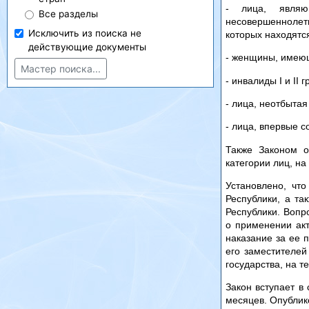
- лица, явля
Все разделы
несовершеннолет
Исключить из поиска не
которых находятс
действующие документы
- женщины, имеющ
Мастер поиска...
- инвалиды I и II г
- лица, неотбытая
- лица, впервые 
Также Законом о
категории лиц, на
Установлено, чт
Республики, а та
Республики. Вопр
о применении ак
наказание за ее 
его заместителе
государства, на т
Закон вступает в
месяцев. Опублико