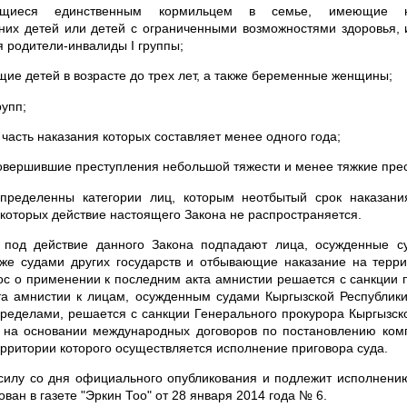
ющиеся единственным кормильцем в семье, имеющие 
них детей или детей с ограниченными возможностями здоровья, 
я родители-инвалиды I группы;
ие детей в возрасте до трех лет, а также беременные женщины;
рупп;
 часть наказания которых составляет менее одного года;
совершившие преступления небольшой тяжести и менее тяжкие пре
пределенны категории лиц, которым неотбытый срок наказани
 которых действие настоящего Закона не распространяется.
о под действие данного Закона подпадают лица, осужденные с
кже судами других государств и отбывающие наказание на терр
ос о применении к последним акта амнистии решается с санкции 
та амнистии к лицам, осужденным судами Кыргызской Республик
пределами, решается с санкции Генерального прокурора Кыргызск
й на основании международных договоров по постановлению комп
ерритории которого осуществляется исполнение приговора суда.
 силу со дня официального опубликования и подлежит исполнени
ван в газете "Эркин Тоо" от 28 января 2014 года № 6.