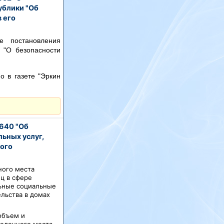
ублики "Об
 его
е постановления
 "О безопасности
о в газете "Эркин
640 "Об
ьных услуг,
ного
ного места
ц в сфере
ьные социальные
льства в домах
объем и