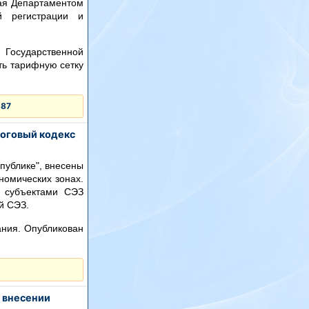
мая Департаментом
й регистрации и
 Государственной
ть тарифную сетку
187
логовый кодекс
публике", внесены
номических зонах.
и субъектами СЭЗ
й СЭЗ.
ания. Опубликован
 внесении