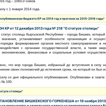
016 год – 1060,0 сомов.
силу с 1 января 2014 года.
еспубликанском бюджете КР на 2014 год и прогнозе на 2015-2016 годы"
Н КР от 12 декабря 2013 года № 218 "О статусе столицы"
 статус столицы Кыргызской Республики - города Бишкек, который
о значения, устанавливает особенности организации и осущес
 порядка формирования органов местного самоуправления в н
имодействия с органами государственной власти, а также закр
, экономические, финансовые и социальные условия осуществле
ено, что мэр города Бишкек, избранный до вступления в силу н
нение своих полномочий до истечения срока, на который он был и
 силу со дня официального опубликования. Опубликован в газете 
а № 100.
татусе столицы"
АНОВЛЕНИЕ БИШКЕКСКОГО ГОРКЕНЕША от 19 ноября 2013 г
 на имущество и земельного налога на территории города Б