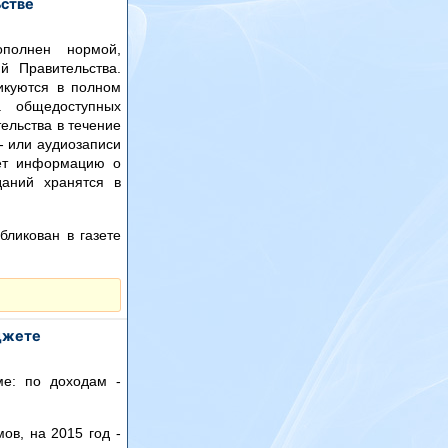
ьстве
ополнен нормой,
й Правительства.
ликуются в полном
а общедоступных
ельства в течение
- или аудиозаписи
ует информацию о
даний хранятся в
бликован в газете
юджете
ме: по доходам -
ов, на 2015 год -