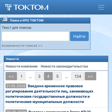
Поиск в ИПС ТОКТОМ
Текст для поиска:
Найти
возможности поиска >>
Новости
Новости компании
Новости законодательства
<<
1
3
4
5
134
>>
...
...
21.05.2026
Введено временное правовое
регулирование деятельности лиц, занимающих
политические государственные должности и
политические муниципальные должности
20.05.2026
Внесены изменения в Закон КР "О