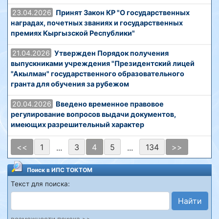
23.04.2026
Принят Закон КР "О государственных
наградах, почетных званиях и государственных
премиях Кыргызской Республики"
21.04.2026
Утвержден Порядок получения
выпускниками учреждения "Президентский лицей
"Акылман" государственного образовательного
гранта для обучения за рубежом
20.04.2026
Введено временное правовое
регулирование вопросов выдачи документов,
имеющих разрешительный характер
<<
1
3
4
5
134
>>
...
...
Поиск в ИПС ТОКТОМ
Текст для поиска:
Найти
возможности поиска >>