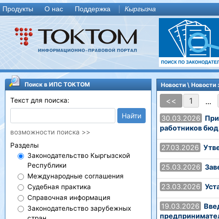
Продукты
О нас
Поддержка
Кыргызча
Поиск в ИПС ТОКТОМ
Новости
\ Новости
<<
1
...
Текст для поиска:
Найти
30.03.2026
При
работников бю
возможности поиска >>
Разделы
27.03.2026
Утв
Законодательство Кыргызской
Республики
25.03.2026
Зав
Международные соглашения
23.03.2026
Уст
Судебная практика
Справочная информация
19.03.2026
Вве
Законодательство зарубежных
предпринимате
стран