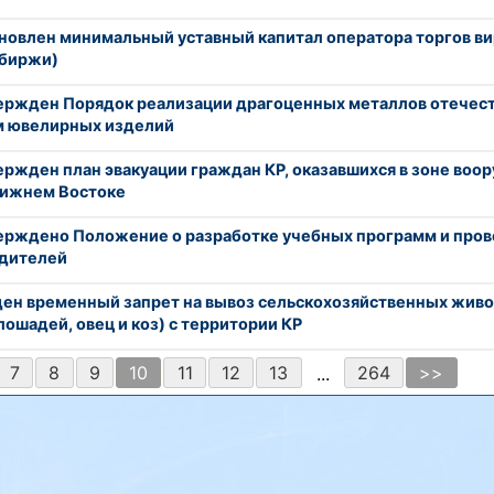
новлен минимальный уставный капитал оператора торгов в
обиржи)
ержден Порядок реализации драгоценных металлов отече
м ювелирных изделий
ержден план эвакуации граждан КР, оказавшихся в зоне воо
лижнем Востоке
ерждено Положение о разработке учебных программ и пров
одителей
ен временный запрет на вывоз сельскохозяйственных живо
 лошадей, овец и коз) с территории КР
7
8
9
10
11
12
13
264
>>
...