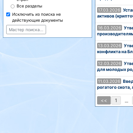
Все разделы
17.03.2026
Уста
Исключить из поиска не
активов (крипт
действующие документы
16.03.2026
Утв
Мастер поиска...
производителя
13.03.2026
Утв
конфликта на Б
12.03.2026
Утв
для молодых р
11.03.2026
Введ
рогатого скота,
<<
1
...