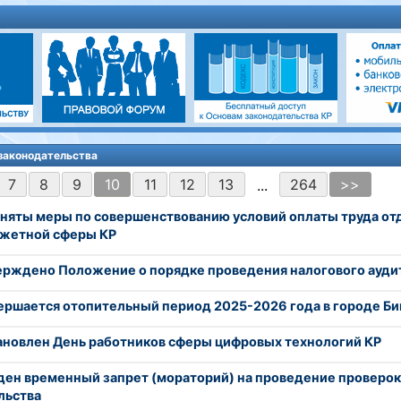
 законодательства
7
8
9
10
11
12
13
264
>>
...
няты меры по совершенствованию условий оплаты труда о
джетной сферы КР
ерждено Положение о порядке проведения налогового ауди
ершается отопительный период 2025-2026 года в городе Б
ановлен День работников сферы цифровых технологий КР
ден временный запрет (мораторий) на проведение проверок
льства