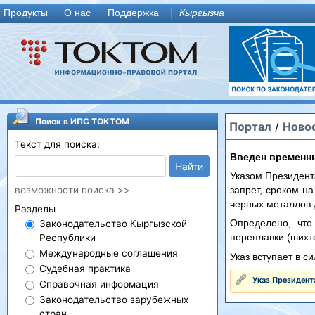
Продукты
О нас
Поддержка
Кыргызча
Поиск в ИПС ТОКТОМ
Портал
/
Ново
Текст для поиска:
Введен временны
Найти
Указом Президент
возможности поиска >>
запрет, сроком на
черных металлов 
Разделы
Определено, что
Законодательство Кыргызской
переплавки (шихт
Республики
Международные соглашения
Указ вступает в с
Судебная практика
Указ Президент
Справочная информация
Законодательство зарубежных
стран