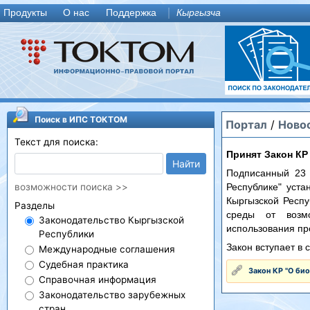
Продукты
О нас
Поддержка
Кыргызча
Поиск в ИПС ТОКТОМ
Портал
/
Ново
Текст для поиска:
Принят Закон КР
Найти
Подписанный 23 
возможности поиска >>
Республике" уст
Кыргызской Респу
Разделы
среды от возмо
Законодательство Кыргызской
использования пр
Республики
Закон вступает в
Международные соглашения
Судебная практика
Закон КР "О би
Справочная информация
Законодательство зарубежных
стран