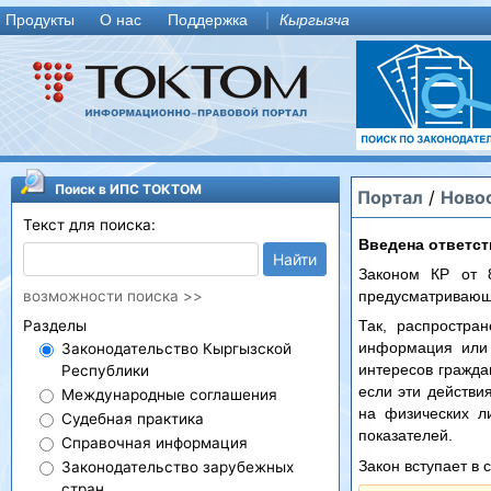
Продукты
О нас
Поддержка
Кыргызча
Поиск в ИПС ТОКТОМ
Портал
/
Ново
Текст для поиска:
Введена ответст
Найти
Законом КР от 
возможности поиска >>
предусматривающе
Разделы
Так, распростра
информация или 
Законодательство Кыргызской
интересов гражда
Республики
если эти действи
Международные соглашения
на физических л
Судебная практика
показателей.
Справочная информация
Закон вступает в 
Законодательство зарубежных
стран