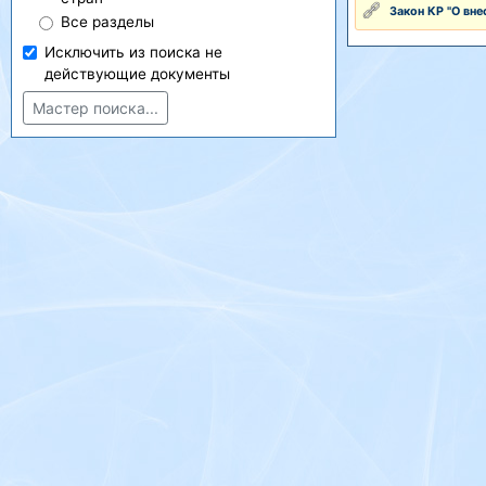
Закон КР "О вн
Все разделы
Исключить из поиска не
действующие документы
Мастер поиска...