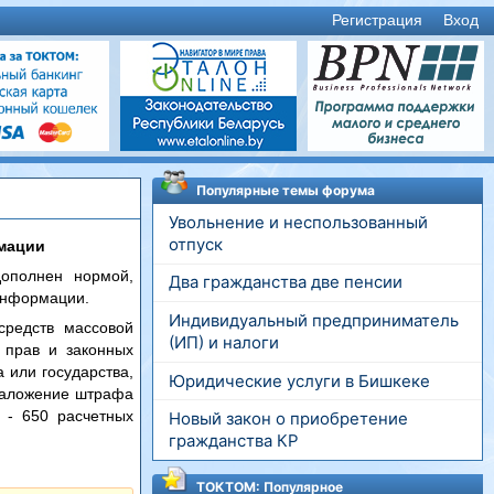
Регистрация
Вход
Популярные темы форума
Увольнение и неспользованный
отпуск
рмации
ополнен нормой,
Два гражданства две пенсии
информации.
Индивидуальный предприниматель
средств массовой
(ИП) и налоги
 прав и законных
 или государства,
Юридические услуги в Бишкеке
 наложение штрафа
 - 650 расчетных
Новый закон о приобретение
гражданства КР
ТОКТОМ: Популярное