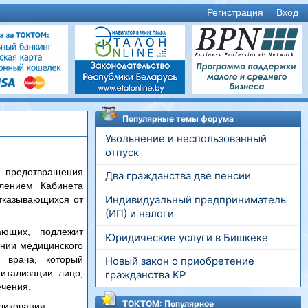
Регистрация
Вход
Популярные темы форума
Увольнение и неспользованный
отпуск
, предотвращения
Два гражданства две пенсии
влением Кабинета
Индивидуальный предприниматель
тказывающихся от
(ИП) и налоги
ающих, подлежит
Юридические услуги в Бишкеке
ании медицинского
о врача, который
Новый закон о приобретение
итализации лицо,
гражданства КР
ечения.
ТОКТОМ: Популярное
ликования.