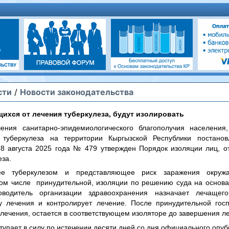
сти
/
Новости законодательства
ихся от лечения туберкулеза, будут изолировать
ения санитарно-эпидемиологического благополучия населения
 туберкулеза на территории Кыргызской Республики постано
 8 августа 2025 года № 479 утвержден Порядок изоляции лиц, о
еза.
ее туберкулезом и представляющее риск заражения окруж
том числе принудительной, изоляции по решению суда на основ
оводитель организации здравоохранения назначает лечащег
у лечения и контролирует лечение. После принудительной госп
лечения, остается в соответствующем изоляторе до завершения л
тупает в силу по истечении десяти дней со дня официального опуб