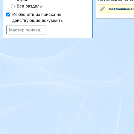
Все разделы
Постановление 
Исключить из поиска не
действующие документы
Мастер поиска...