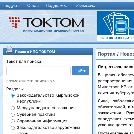
Продукты
О нас
Поддержка
Кыргызча
Поиск в ИПС ТОКТОМ
Портал
/
Ново
Текст для поиска:
Лиц, отказывающ
Найти
В целях обеспеч
возможности поиска >>
распространения
Министров КР от
Разделы
лечения туберкул
Законодательство Кыргызской
Лицо, заболевш
Республики
обязательной, в 
Международные соглашения
заключения. Рук
Судебная практика
определяет схем
Справочная информация
уклоняющееся от 
Законодательство зарубежных
Постановление вс
стран